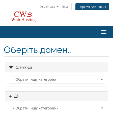
Українська
Вхід
Переглянути кошик
Пере
Оберіть домен...
Категорії
Дії