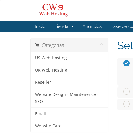
Inicio
Tienda
Anuncios
Base de c
Sel
Categorías
US Web Hosting
UK Web Hosting
Reseller
Website Design - Maintenence -
SEO
Email
Website Care