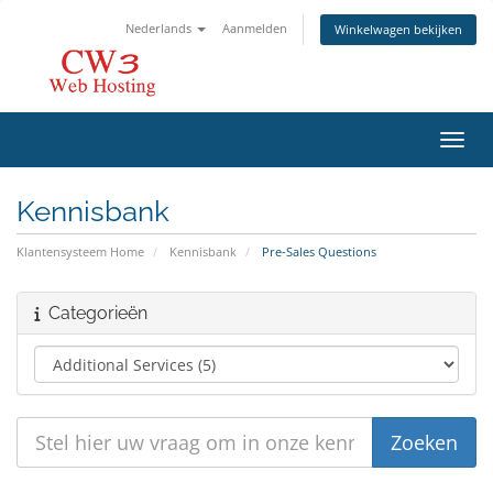
Nederlands
Aanmelden
Winkelwagen bekijken
Navig
Kennisbank
Klantensysteem Home
Kennisbank
Pre-Sales Questions
Categorieën