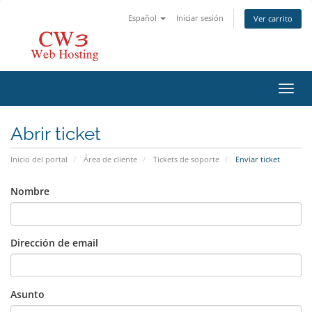
Español
Iniciar sesión
Ver carrito
Activ
Abrir ticket
Inicio del portal
Área de cliente
Tickets de soporte
Enviar ticket
Nombre
Dirección de email
Asunto