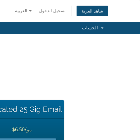
تسجيل الدخول
العربية
شاهد العربة
الحساب
ated 25 Gig Email
$6.50/مو