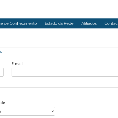
se de Conhecimento
Estado da Rede
Afiliados
Contac
et
E-mail
ade