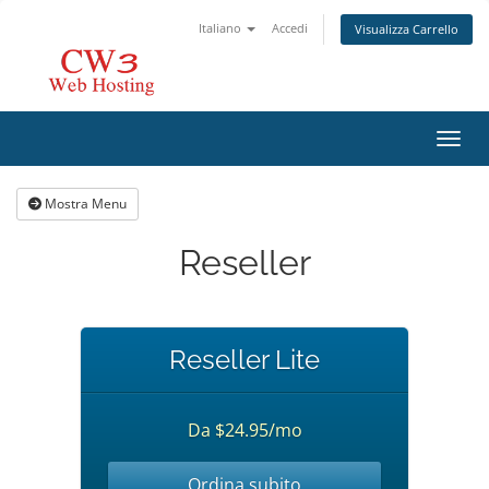
Italiano
Accedi
Visualizza Carrello
Attiv
Mostra Menu
Reseller
Reseller Lite
Da $24.95/mo
Ordina subito