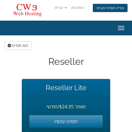
התחברות
עברית
צפייה בעגלת הקניות
ניווט
הצג תפריט
Reseller
Reseller Lite
מאתר $24.95/חודשי
הזמינו עכשיו