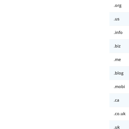
.org
.us
.info
.biz
.me
.blog
.mobi
.ca
.co.uk
.uk