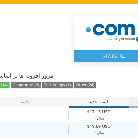
$17.15/سال
مرور افزونه ها بر اسا
 (14)
Geographic (2)
Technology (1)
Other (24)
قیمت جدید
دامنه
$17.15 USD
1 سال
$19.69 USD
1 سال