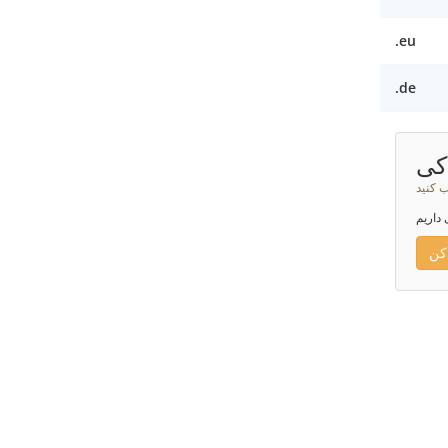
.eu
.de
کی
ب کنید
 داریم
کن